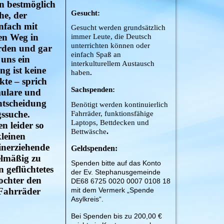
en bestmöglich
Gesucht:
he, der
nfach mit
Gesucht werden grundsätzlich
en Weg in
immer Leute, die Deutsch
unterrichten können oder
urden und gar
einfach Spaß an
 uns ein
interkulturellem Austausch
g ist keine
haben
.
te – sprich
Sachspenden:
mulare und
ntscheidung
Benötigt werden kontinuierlich
gssuche.
Fahrräder, funktionsfähige
Laptops, Bettdecken und
n leider so
.
Bettwäsche
kleinen
inerziehende
Geldspenden:
elmäßig zu
Spenden bitte auf das Konto
 geflüchtetes
der Ev. Stephanusgemeinde
ochter den
DE68 6725 0020 0007 0108 18
mit dem Vermerk „Spende
 Fahrräder
Asylkreis“.
Bei Spenden bis zu 200,00 €