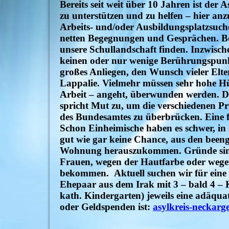
Bereits seit weit über 10 Jahren ist de
zu unterstützen und zu helfen – hier a
Arbeits- und/oder Ausbildungsplatzsuch
netten Begegnungen und Gesprächen. Bes
unsere Schullandschaft finden. Inzwisc
keinen oder nur wenige Berührungspunkt
großes Anliegen, den Wunsch vieler Elte
Lappalie. Vielmehr müssen sehr hohe Hü
Arbeit – angeht, überwunden werden. De
spricht Mut zu, um die verschiedenen Pr
des Bundesamtes zu überbrücken. Eine fa
Schon Einheimische haben es schwer, i
gut wie gar keine Chance, aus den beeng
Wohnung herauszukommen. Gründe sind V
Frauen, wegen der Hautfarbe oder wegen
bekommen. Aktuell suchen wir für eine a
Ehepaar aus dem Irak mit 3 – bald 4 –
kath. Kindergarten) jeweils eine adä
oder Geldspenden ist:
asylkreis-necka