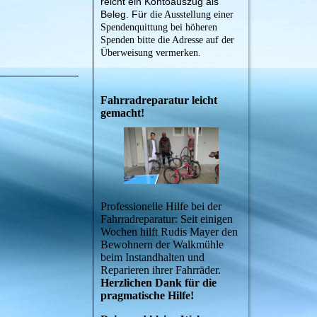
reicht ein Kontoauszug als
Beleg. Für
die Ausstellung einer
Spendenquittung bei höheren
Spenden bitte die Adresse auf der
Überweisung vermerken.
Fahrradreparatur leicht
gemacht!
Professionelle Hilfe bei der
Fahrradreparatur: Seit einigen
Wochen hilft Rudis Mayer den
Bewohnern der Walkmühle
beim Instandhalten und
Reparieren ihrer Fahrräder.
Herzlichen Dank für die
pragmatische Hilfe!