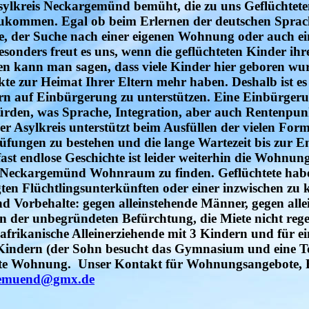
r Asylkreis Neckargemünd bemüht, die zu uns Geflüchtet
nzukommen. Egal ob beim Erlernen der deutschen Sprac
e, der Suche nach einer eigenen Wohnung oder auch ei
onders freut es uns, wenn die geflüchteten Kinder ihr
hen kann man sagen, dass viele Kinder hier geboren w
e zur Heimat Ihrer Eltern mehr haben. Deshalb ist es
rn auf Einbürgerung zu unterstützen. Eine Einbürgerun
rden, was Sprache, Integration, aber auch Rentenpunk
r Asylkreis unterstützt beim Ausfüllen der vielen For
üfungen zu bestehen und die lange Wartezeit bis zur E
st endlose Geschichte ist leider weiterhin die Wohnun
n Neckargemünd Wohnraum zu finden. Geflüchtete habe
ten Flüchtlingsunterkünften oder einer inzwischen zu 
orbehalte: gegen alleinstehende Männer, gegen alle
 der unbegründeten Befürchtung, die Miete nicht reg
frikanische Alleinerziehende mit 3 Kindern und für ein
 Kindern (der Sohn besucht das Gymnasium und eine T
quate Wohnung. Unser Kontakt für Wohnungsangebote,
rgemuend@gmx.de