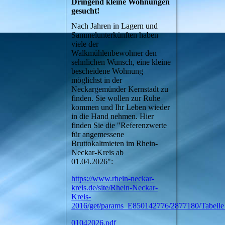
Dringend kleine Wohnungen
gesucht!
Nach Jahren in Lagern und
Sammelunterkünften haben
viele der
Walkmühlenbewohner den
sehnlichen Wunsch, eine kleine
bescheidene Wohnung
möglichst in der
Neckargemünder Kernstadt zu
finden. Sie wollen zur Ruhe
kommen und Ihr Leben wieder
in die Hand nehmen. Hier
finden Sie die "Referenzwerte
für angemessene
Bruttokaltmieten im Rhein-
Neckar-Kreis ab
01.04.2026":
https://www.rhein-neckar-
kreis.de/site/Rhein-Neckar-
Kreis-
2016/get/params_E850142776/2877180/Tabell
01042026.pdf