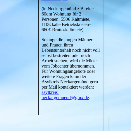
(in Neckargemünd z.B. eine
60qm Wohnung für 2
Personen: 550€ Kaltmiete,
110€ kalte Betriebskosten=
660€ Brutto-kaltmiete)
Solange die jungen Männer
und Frauen ihren
Lebensunterhalt noch nicht voll
selbst bestreiten oder noch
Arbeit suchen, wird die Miete
vom Jobcenter übernommen.
Für Wohnungsangebote oder
weitere Fragen kann der
Asylkreis Neckargemünd gern
per Mail kontaktiert werden:
asylkreis-
neckargemuend@gmx.de
.